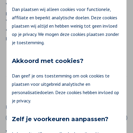
Welkom op het Gezondheidsplatform van Zilveren Kruis. Dé
Dan plaatsen wij alleen cookies voor functionele,
plek voor iedereen om aan de slag gaan met gezondheid.
affiliate en beperkt analytische doelen. Deze cookies
Voor klanten, werkgevers én medewerkers. Log in en ontdek
plaatsen wij altijd en hebben weinig tot geen invloed
ons aanbod zoals trainingen en workshops, maar ook
op je privacy. We mogen deze cookies plaatsen zonder
persoonlijke verhalen, artikelen, blogs en podcasts.
je toestemming.
Akkoord met cookies?
Dan geef je ons toestemming om ook cookies te
plaatsen voor uitgebreid analytische en
Inloggen
personalisatiedoelen. Deze cookies hebben invloed op
je privacy.
E-mailadres
Zelf je voorkeuren aanpassen?
Wachtwoord